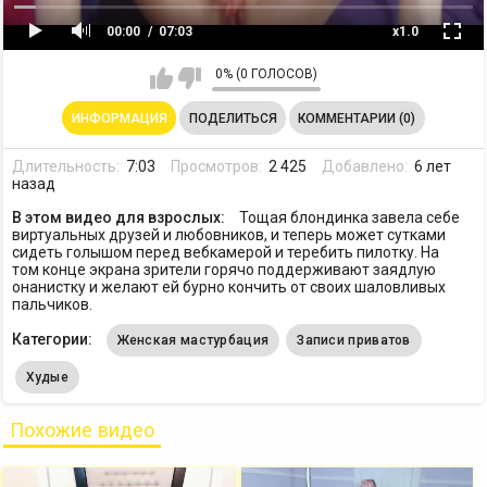
00:00
07:03
x1.0
0% (0 ГОЛОСОВ)
ИНФОРМАЦИЯ
ПОДЕЛИТЬСЯ
КОММЕНТАРИИ (0)
Длительность:
7:03
Просмотров:
2 425
Добавлено:
6 лет
назад
В этом видео для взрослых:
Тощая блондинка завела себе
виртуальных друзей и любовников, и теперь может сутками
сидеть голышом перед вебкамерой и теребить пилотку. На
том конце экрана зрители горячо поддерживают заядлую
онанистку и желают ей бурно кончить от своих шаловливых
пальчиков.
Категории:
Женская мастурбация
Записи приватов
Худые
Похожие видео