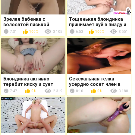
Зрелая бабенка с
Тощенькая блондинка
волосатой писькой
принимает хуй в пизду и
мастурбирует перед
теребит клитор
7:31
100%
3 105
6:53
100%
3 551
вебкамерой
Блондинка активно
Сексуальная телка
теребит киску и сует
усердно сосет член в
пальчик в задницу
домашнем видео
7:47
0%
2 319
8:10
0%
3 180