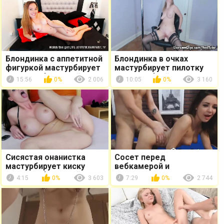
Блондинка с аппетитной
Блондинка в очках
фигуркой мастурбирует
мастурбирует пилотку
перед вебкамерой
перед вебкой
15:56
0%
2 006
10:05
0%
3 160
Сисястая онанистка
Сосет перед
мастурбирует киску
вебкамерой и
перед вебкамерой
подставляет дырку под
4:15
0%
3 603
7:29
0%
2 744
член парня